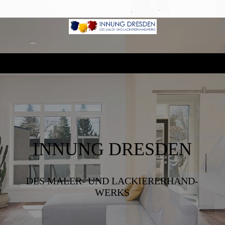
INNUNG DRESDEN
DES MALER- UND LACKIERER­HAND­
WERKS