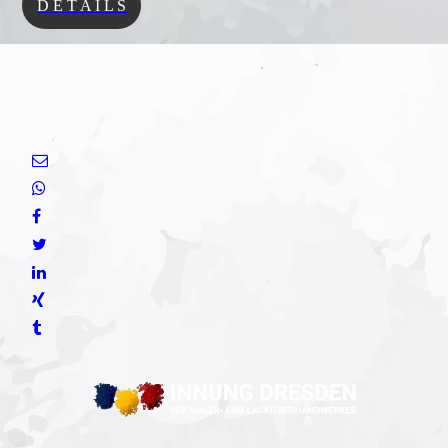
D E T A I L S