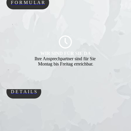
F O R M U L A R
WIR SIND FÜR SIE DA
Ihre Ansprechpartner sind für Sie
Montag bis Freitag erreichbar.
D E T A I L S