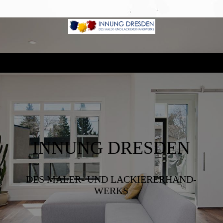
INNUNG DRESDEN
DES MALER- UND LACKIERER­HAND­
WERKS