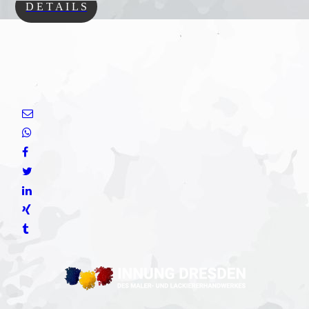
D E T A I L S