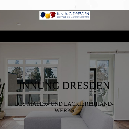
INNUNG DRESDEN
DES MALER- UND LACKIERER­HAND­
WERKS