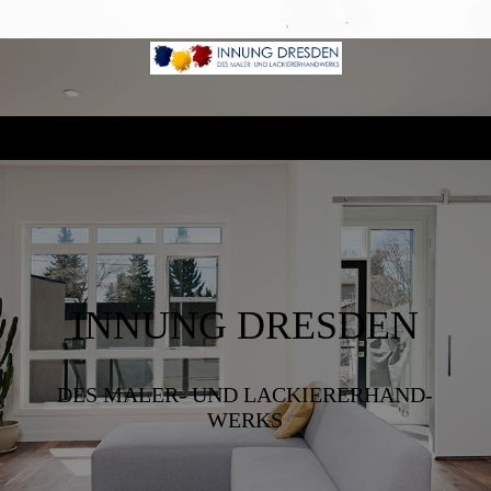
INNUNG DRESDEN
DES MALER- UND LACKIERER­HAND­
WERKS