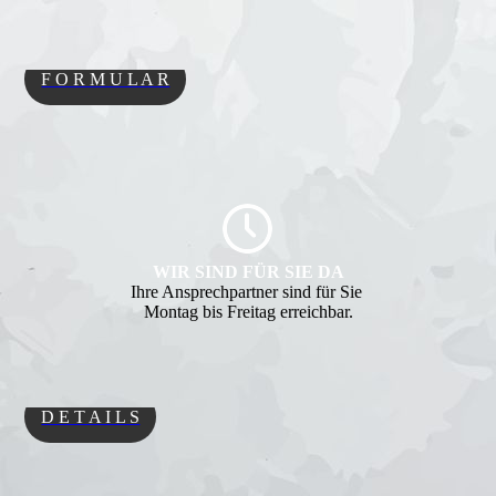
F O R M U L A R
WIR SIND FÜR SIE DA
Ihre Ansprechpartner sind für Sie
Montag bis Freitag erreichbar.
D E T A I L S