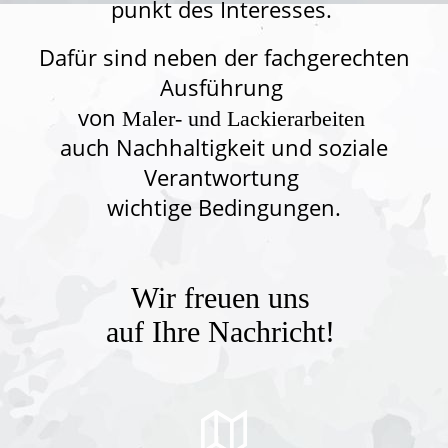
punkt des Interesses.
Dafür sind neben der fach­gerech­ten
Aus­füh­rung
von
Maler- und Lackier­arbei­ten
auch Nach­haltig­keit und soziale
Verant­wortung
wichtige Bedin­gun­gen.
Wir freuen uns
auf Ihre Nachricht!